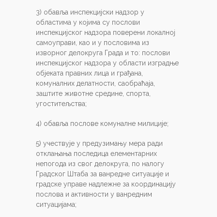
3) обавља инспекцијски надзор у
областима у којима су послови
инспекцијског надзора поверени локалној
самоуправи, као и у пословима из
изворног делокруга Града и то: послови
инспекцијског надзора у области изградње
објеката правних лица и грађана,
комуналних делатности, саобраћаја,
заштите животне средине, спорта,
угоститељства;
4) обавља послове комуналне милиције;
5) учествује у предузимању мера ради
отклањања последица елементарних
непогода из свог делокруга, по налогу
Градског Штаба за ванредне ситуације и
градске управе надлежне за координацију
послова и активности у ванредним
ситуацијама;