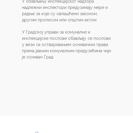
У обављању инспекцијског надзора
надлежни инспектори предузимају мере и
радње за које су овлашћени законом,
другим прописом или општим актом.
У Градској управи за комуналне и
инспекцијске послове обављају се послови
у вези са остваривањем оснивачких права
према јавним комуналним предузећима чији
је оснивач Град.