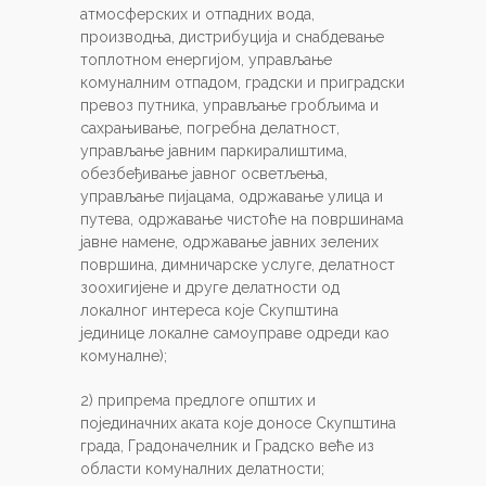
атмосферских и отпадних вода,
производња, дистрибуција и снабдевање
топлотном енергијом, управљање
комуналним отпадом, градски и приградски
превоз путника, управљање гробљима и
сахрањивање, погребна делатност,
управљање јавним паркиралиштима,
обезбеђивање јавног осветљења,
управљање пијацама, одржавање улица и
путева, одржавање чистоће на површинама
јавне намене, одржавање јавних зелених
површина, димничарске услуге, делатност
зоохигијене и друге делатности од
локалног интереса које Скупштина
јединице локалне самоуправе одреди као
комуналне);
2) припрема предлоге општих и
појединачних аката које доносе Скупштина
града, Градоначелник и Градско веће из
области комуналних делатности;