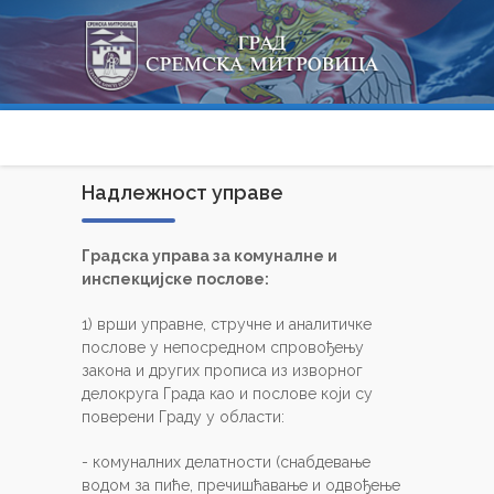
Надлежност управе
Градска управа за комуналне и
инспекцијске послове:
1) врши управне, стручне и аналитичке
послове у непосредном спровођењу
закона и других прописа из изворног
делокруга Града као и послове који су
поверени Граду у области:
- комуналних делатности (снабдевање
водом за пиће, пречишћавање и одвођење