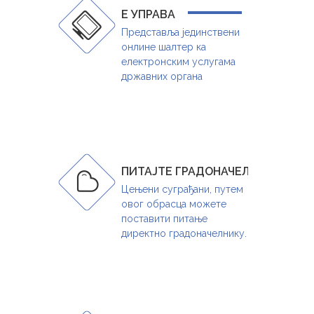
Е УПРАВА
Представља јединствени
онлине шалтер ка
електронским услугама
државних органа
ПИТАЈТЕ ГРАДОНАЧЕЛНИКА
Цењени суграђани, путем
овог обрасца можете
поставити питање
директно градоначелнику.