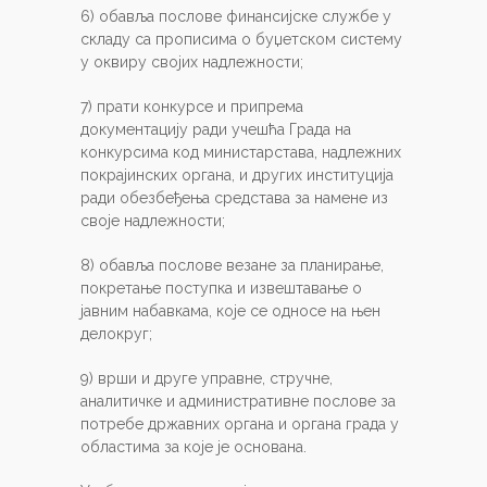
6) обавља послове финансијске службе у
складу са прописима о буџетском систему
у оквиру својих надлежности;
7) прати конкурсе и припрема
документацију ради учешћа Града на
конкурсима код министарстава, надлежних
покрајинских органа, и других институција
ради обезбеђења средстава за намене из
своје надлежности;
8) обавља послове везане за планирање,
покретање поступка и извештавање о
јавним набавкама, које се односе на њен
делокруг;
9) врши и друге управне, стручне,
аналитичке и административне послове за
потребе државних органа и органа града у
областима за које је основана.