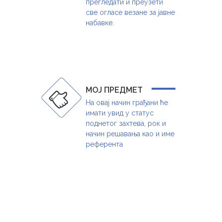
прегледати и преузети
све огласе везане за јавне
набавке.
МОЈ ПРЕДМЕТ
На овај начин грађани ће
имати увид у статус
поднетог захтева, рок и
начин решавања као и име
референта